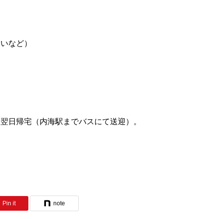
違いなど）
は翌日帰宅（内海駅までバスにて送迎）。
Pin it
note