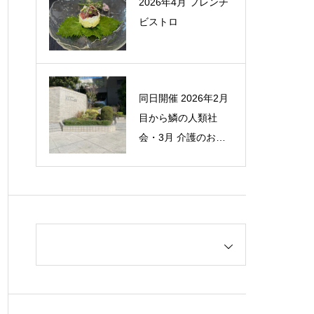
2026年4月 フレンチ
世紀万博の会場跡地
ビストロ
に「ジパングメセリ
ア」の建設を提言
同日開催 2026年2月
2023年1月 名古屋市
目から鱗の人類社
政資料館の見学と市
会・3月 介護のお金
政の思い出
のこと