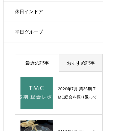
休日インドア
平日グループ
最近の記事
おすすめ記事
2026年7月 第36期 T
2022年9月 有松天満
MC総会を振り返って
社・秋季大祭
1993年6月 愛知県21