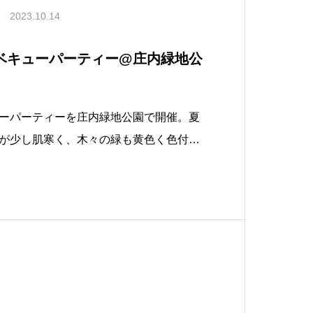
2023.10.14
バーベキューパーティー@庄内緑地公
ーパーティーを庄内緑地公園で開催。夏
が少し肌寒く、木々の緑も黄色く色付き
もと大勢の人が参加しました。