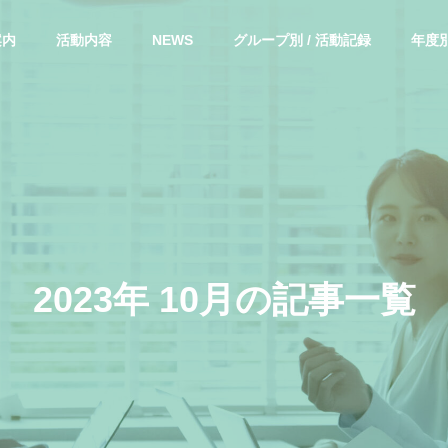
案内
活動内容
NEWS
グループ別 / 活動記録
年度別
2
0
2
3
年
1
0
月
の
記
事
一
覧