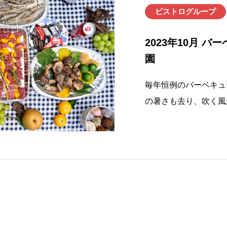
ビストログループ
2023年10月 
園
毎年恒例のバーベキュ
の暑さも去り、吹く風
始めた会場で、青空の