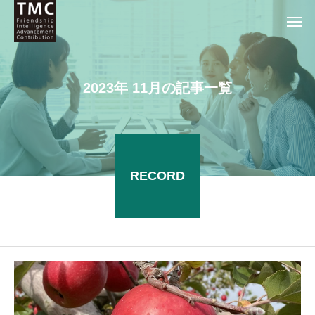
2
0
2
3
年
1
1
月
の
記
事
一
覧
RECORD