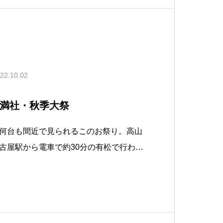
22.10.02
松天満社・秋季大祭
何台も間近で見られるこのお祭り。高山
古屋駅から電車で約30分の有松で行われ
大祭」です。（有松山車まつりとも言わ
会 TMC 2022年9月の休日グループ月
秋季大祭＠有松で行われました。名古屋