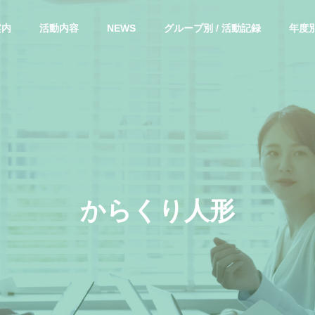
案内
活動内容
NEWS
グループ別 / 活動記録
年度別
か
ら
く
り
人
形