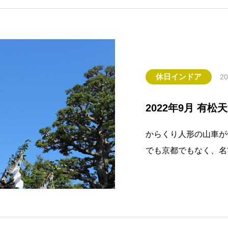
休日インドア
20
2022年9月 有
からくり人形の山車が
でも京都でもなく、名
た「有松天満社・秋季
れています）異業種交流
例会は、有松天満社・
市にこんな