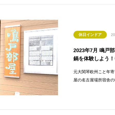
休日インドア
20
2023年7月 鳴
鍋を体験しよう！
元大関琴欧州こと年寄
屋の名古屋場所宿舎の
名古屋宿舎は、完備の
具、大きなタイヤもあ
中で２つの土俵がある
足稽古の頃には、昨日