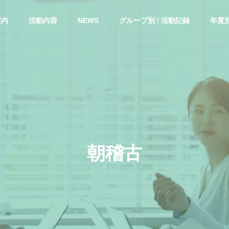
案内
活動内容
NEWS
グループ別 / 活動記録
年度別
朝
稽
古