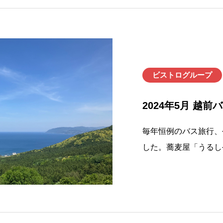
ビストログループ
2024年5月 越前
毎年恒例のバス旅行、
した。蕎麦屋「うるし
「タケフナイフビレッ
し、食べて、買って、
かったです。