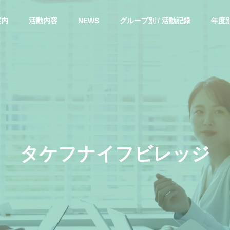
案内
活動内容
NEWS
グループ別 / 活動記録
年度別
タ
ケ
フ
ナ
イ
フ
ビ
レ
ッ
ジ