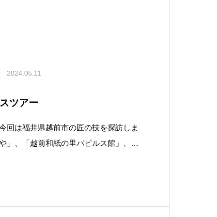
2024.05.11
バスツアー
今回は福井県越前市の匠の技を探訪しま
や」、「越前和紙の里パピルス館」、
ジ」「ネコ寺」「道の駅たけふ」を訪問
体験して、北陸応援してきました。楽し