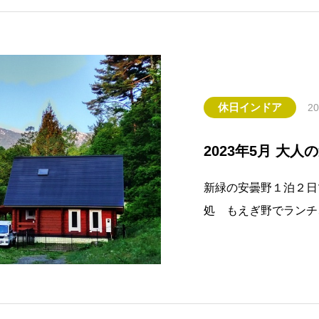
休日インドア
20
2023年5月 大
新緑の安曇野１泊２日
処 もえぎ野でランチ
ゴの摘果作業、ツルヤ
飲、室山アグリパーで
を一望、ホテルアンビ
本館の朝食バイキング