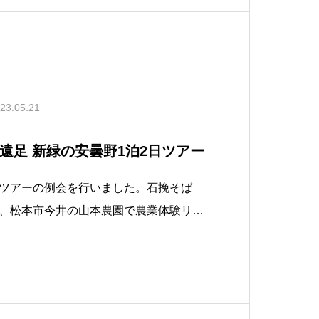
23.05.21
人の遠足 新緑の安曇野1泊2日ツアー
ツアーの例会を行いました。石挽そば
、松本市今井の山本農園で農業体験リン
山形店でお土産、安曇野ワイナリーで試
伝説の巨人でいらぼっちゃ像から安曇平
エント安曇野のコテージで宿泊、ホテル
、