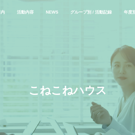
案内
活動内容
NEWS
グループ別 / 活動記録
年度別
こ
ね
こ
ね
ハ
ウ
ス