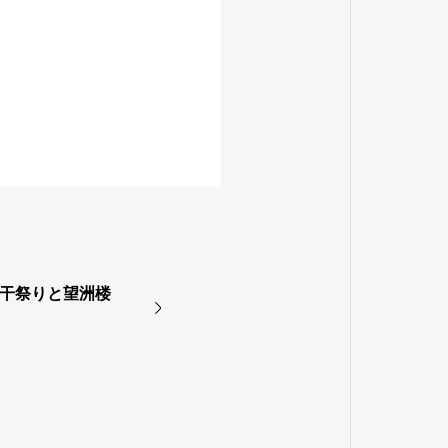
潮干祭りと望洲楼