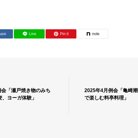
hare
Line
Pin it
note
半例会「瀬戸焼き物のみち
2025年4月例会「亀崎
麦、ヨーガ体験」
で楽しむ料亭料理」