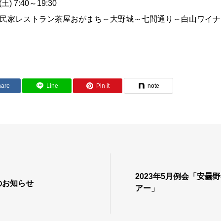
) 7:40～19:30
民家レストラン茶屋おがまち～大野城～七間通り～白山ワイナ
hare
Line
Pin it
note
2023年5月例会「安曇
会のお知らせ
アー」