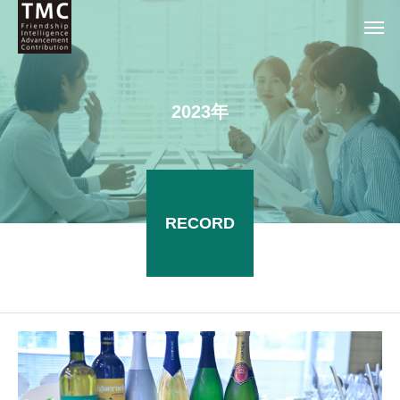
2
0
2
3
年
RECORD